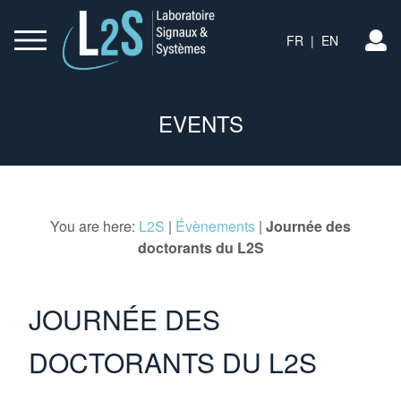
FR
|
EN
L
EVENTS
You are here:
L2S
|
Évènements
|
Journée des
doctorants du L2S
JOURNÉE DES
DOCTORANTS DU L2S