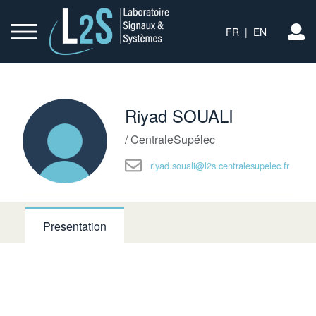
FR
|
EN
L
Riyad SOUALI
/ CentraleSupélec
riyad.souali@l2s.centralesupelec.fr
Presentation